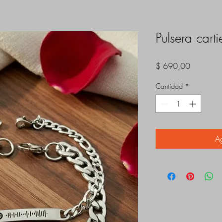
Pulsera carti
Precio
$ 690,00
Cantidad
*
Ag