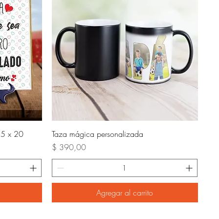
Vista rápida
15 x 20
Taza mágica personalizada
Precio
$ 390,00
Agregar al carrito