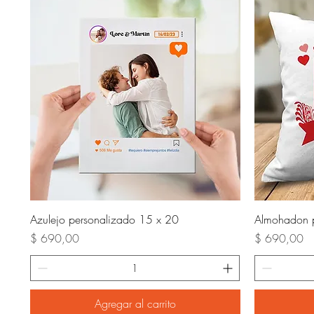
Vista rápida
Azulejo personalizado 15 x 20
Almohadon p
Precio
Precio
$ 690,00
$ 690,00
Agregar al carrito