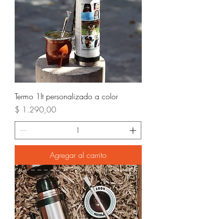
Termo 1lt personalizado a color
Precio
$ 1.290,00
Agregar al carrito