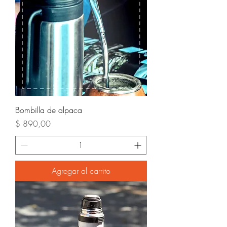
Bombilla de alpaca
Precio
$ 890,00
Agregar al carrito